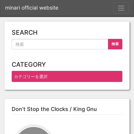
S
minari official website
SEARCH
検索
CATEGORY
Don’t Stop the Clocks / King Gnu