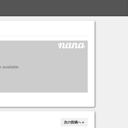
S
次の投稿へ »