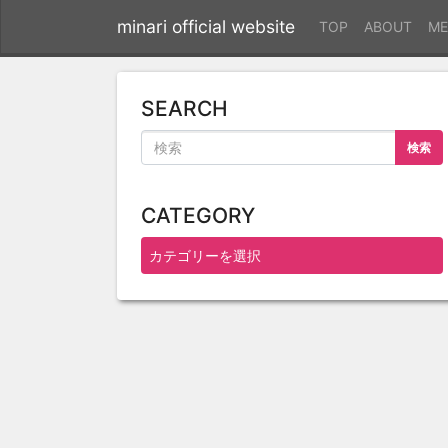
minari official website
TOP
ABOUT
ME
SEARCH
検索
CATEGORY