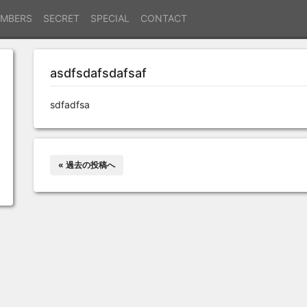
MBERS
SECRET
SPECIAL
CONTACT
asdfsdafsdafsaf
sdfadfsa
« 過去の投稿へ