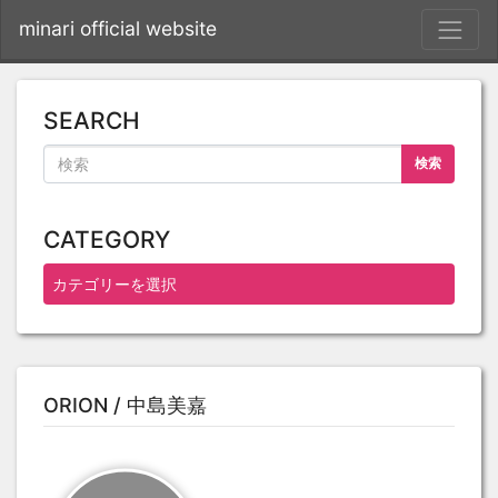
S
minari official website
SEARCH
検索
CATEGORY
ORION / 中島美嘉