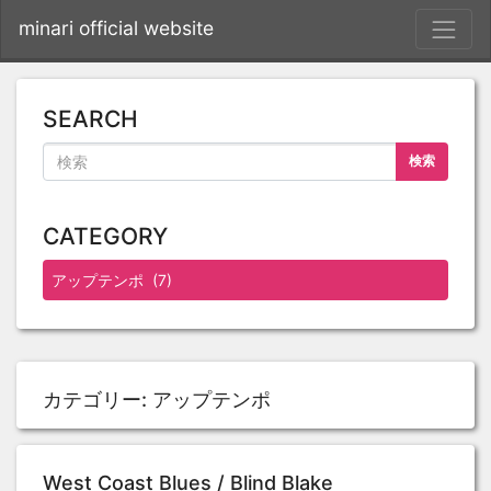
S
minari official website
SEARCH
検索
CATEGORY
カテゴリー:
アップテンポ
West Coast Blues / Blind Blake