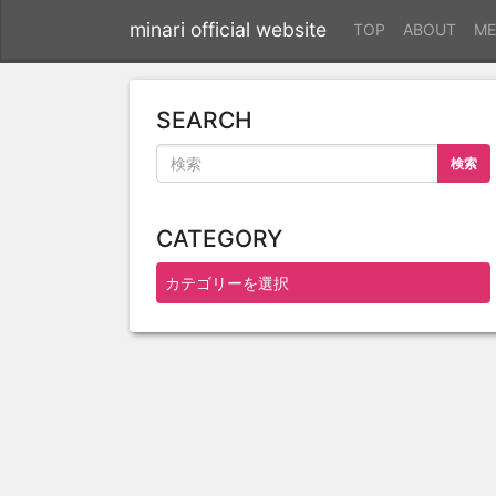
minari official website
TOP
ABOUT
ME
SEARCH
検索
CATEGORY