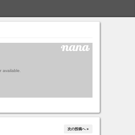
S
次の投稿へ »