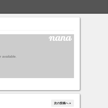
S
次の投稿へ »