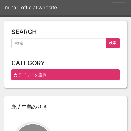
S
minari official website
SEARCH
検索
CATEGORY
糸 / 中島みゆき