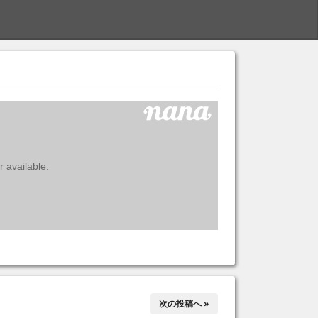
S
次の投稿へ »