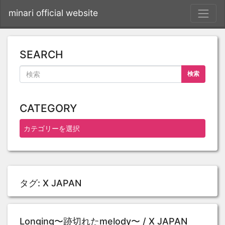
S
minari official website
SEARCH
検索
CATEGORY
タグ:
X JAPAN
Longing〜跡切れたmelody〜 / X JAPAN