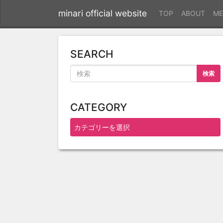
minari official website
TOP
ABOUT
ME
SEARCH
検索
CATEGORY